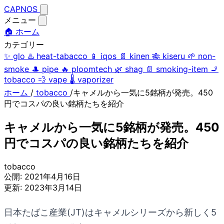
CAPNOS
メニュー
🏠 ホーム
カテゴリー
✨
glo
♨️
heat-tabacco
📱
iqos
📄
kinen
🎋
kiseru
🌱
non-
smoke
🎩
pipe
🔥
ploomtech
🌿
shag
📄
smoking-item
🚬
tobacco
💨
vape
🌡️
vaporizer
ホーム
/
tobacco
/
キャメルから一気に5銘柄が発売。450
円でコスパの良い銘柄たちを紹介
キャメルから一気に5銘柄が発売。450
円でコスパの良い銘柄たちを紹介
tobacco
公開:
2021年4月16日
更新:
2023年3月14日
日本たばこ産業(JT)はキャメルシリーズから新しく5