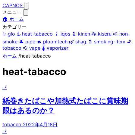
CAPNOS
メニュー
🏠 ホーム
カテゴリー
✨
glo
♨️
heat-tabacco
📱
iqos
📄
kinen
🎋
kiseru
🌱
non-
smoke
🎩
pipe
🔥
ploomtech
🌿
shag
📄
smoking-item
🚬
tobacco
💨
vape
🌡️
vaporizer
ホーム
/
heat-tabacco
heat-tabacco
🚬
紙巻きたばこや加熱式たばこに賞味期
限はあるのか？
tobacco
2022年4月18日
🚬