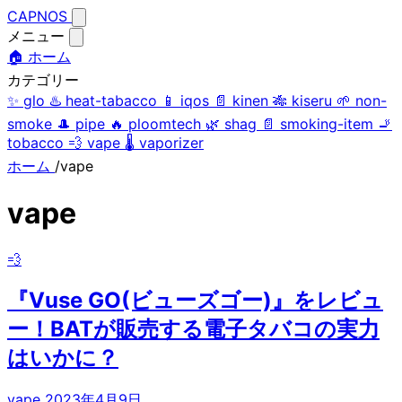
CAPNOS
メニュー
🏠 ホーム
カテゴリー
✨
glo
♨️
heat-tabacco
📱
iqos
📄
kinen
🎋
kiseru
🌱
non-
smoke
🎩
pipe
🔥
ploomtech
🌿
shag
📄
smoking-item
🚬
tobacco
💨
vape
🌡️
vaporizer
ホーム
/
vape
vape
💨
『Vuse GO(ビューズゴー)』をレビュ
ー！BATが販売する電子タバコの実力
はいかに？
vape
2023年4月9日