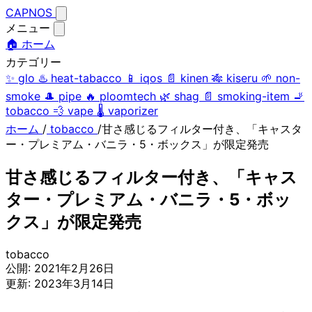
CAPNOS
メニュー
🏠 ホーム
カテゴリー
✨
glo
♨️
heat-tabacco
📱
iqos
📄
kinen
🎋
kiseru
🌱
non-
smoke
🎩
pipe
🔥
ploomtech
🌿
shag
📄
smoking-item
🚬
tobacco
💨
vape
🌡️
vaporizer
ホーム
/
tobacco
/
甘さ感じるフィルター付き、「キャスタ
ー・プレミアム・バニラ・5・ボックス」が限定発売
甘さ感じるフィルター付き、「キャス
ター・プレミアム・バニラ・5・ボッ
クス」が限定発売
tobacco
公開:
2021年2月26日
更新:
2023年3月14日