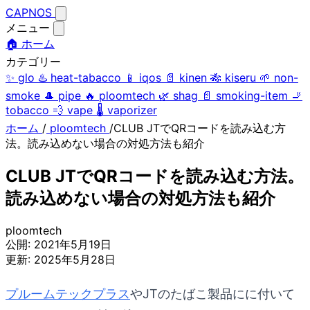
CAPNOS
メニュー
🏠 ホーム
カテゴリー
✨
glo
♨️
heat-tabacco
📱
iqos
📄
kinen
🎋
kiseru
🌱
non-
smoke
🎩
pipe
🔥
ploomtech
🌿
shag
📄
smoking-item
🚬
tobacco
💨
vape
🌡️
vaporizer
ホーム
/
ploomtech
/
CLUB JTでQRコードを読み込む方
法。読み込めない場合の対処方法も紹介
CLUB JTでQRコードを読み込む方法。
読み込めない場合の対処方法も紹介
ploomtech
公開:
2021年5月19日
更新:
2025年5月28日
プルームテックプラス
やJTのたばこ製品にに付いて