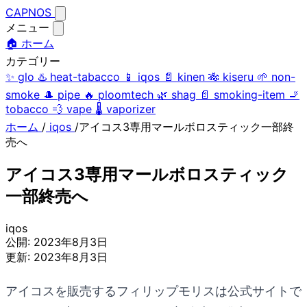
CAPNOS
メニュー
🏠 ホーム
カテゴリー
✨
glo
♨️
heat-tabacco
📱
iqos
📄
kinen
🎋
kiseru
🌱
non-
smoke
🎩
pipe
🔥
ploomtech
🌿
shag
📄
smoking-item
🚬
tobacco
💨
vape
🌡️
vaporizer
ホーム
/
iqos
/
アイコス3専用マールボロスティック一部終
売へ
アイコス3専用マールボロスティック
一部終売へ
iqos
公開:
2023年8月3日
更新:
2023年8月3日
アイコスを販売するフィリップモリスは公式サイトで