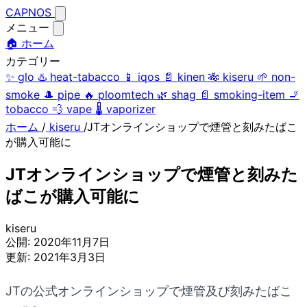
CAPNOS
メニュー
🏠 ホーム
カテゴリー
✨
glo
♨️
heat-tabacco
📱
iqos
📄
kinen
🎋
kiseru
🌱
non-
smoke
🎩
pipe
🔥
ploomtech
🌿
shag
📄
smoking-item
🚬
tobacco
💨
vape
🌡️
vaporizer
ホーム
/
kiseru
/
JTオンラインショップで煙管と刻みたばこ
が購入可能に
JTオンラインショップで煙管と刻みた
ばこが購入可能に
kiseru
公開:
2020年11月7日
更新:
2021年3月3日
JTの公式オンラインショップで煙管及び刻みたばこ