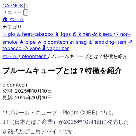
CAPNOS
メニュー
🏠 ホーム
カテゴリー
✨
glo
♨️
heat-tabacco
📱
iqos
📄
kinen
🎋
kiseru
🌱
non-
smoke
🎩
pipe
🔥
ploomtech
🌿
shag
📄
smoking-item
🚬
tobacco
💨
vape
🌡️
vaporizer
ホーム
/
ploomtech
/
プルームキューブとは？特徴を紹介
プルームキューブとは？特徴を紹介
ploomtech
公開:
2025年10月10日
更新:
2025年10月10日
**プルーム・キューブ（Ploom CUBE）**は、
JT（日本たばこ産業）が2025年10月1日に発売した
加熱式たばこ用デバイスです。