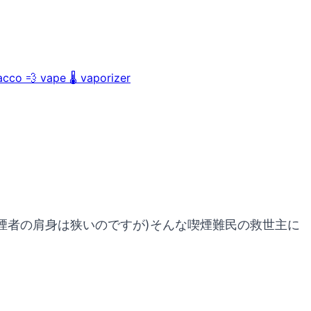
acco
💨
vape
🌡️
vaporizer
喫煙者の肩身は狭いのですが)そんな喫煙難民の救世主に