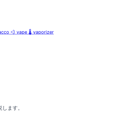
acco
💨
vape
🌡️
vaporizer
解説します。