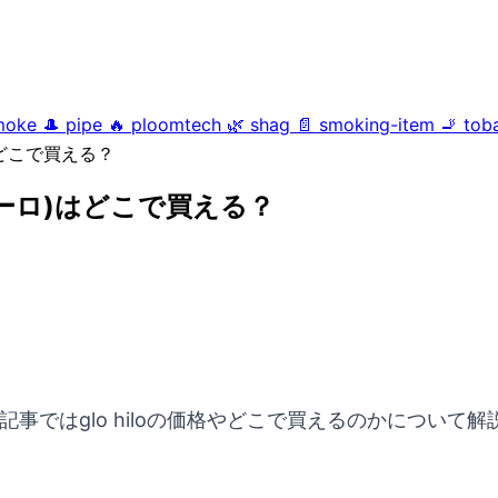
moke
🎩
pipe
🔥
ploomtech
🌿
shag
📄
smoking-item
🚬
tob
)はどこで買える？
・ヒーロ)はどこで買える？
。
の記事ではglo hiloの価格やどこで買えるのかについて