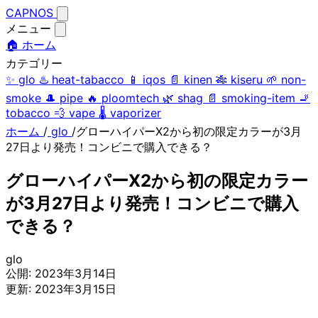
CAPNOS
メニュー
🏠 ホーム
カテゴリー
✨
glo
♨️
heat-tabacco
📱
iqos
📄
kinen
🎋
kiseru
🌱
non-
smoke
🎩
pipe
🔥
ploomtech
🌿
shag
📄
smoking-item
🚬
tobacco
💨
vape
🌡️
vaporizer
ホーム
/
glo
/
グローハイパーX2から初の限定カラーが3月
27日より発売！コンビニで購入できる？
グローハイパーX2から初の限定カラー
が3月27日より発売！コンビニで購入
できる？
glo
公開:
2023年3月14日
更新:
2023年3月15日