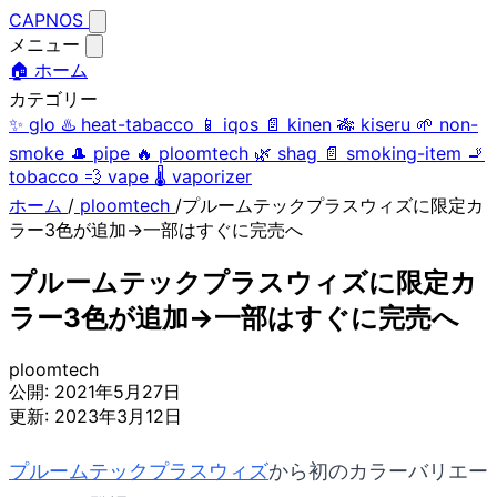
CAPNOS
メニュー
🏠 ホーム
カテゴリー
✨
glo
♨️
heat-tabacco
📱
iqos
📄
kinen
🎋
kiseru
🌱
non-
smoke
🎩
pipe
🔥
ploomtech
🌿
shag
📄
smoking-item
🚬
tobacco
💨
vape
🌡️
vaporizer
ホーム
/
ploomtech
/
プルームテックプラスウィズに限定カ
ラー3色が追加→一部はすぐに完売へ
プルームテックプラスウィズに限定カ
ラー3色が追加→一部はすぐに完売へ
ploomtech
公開:
2021年5月27日
更新:
2023年3月12日
プルームテックプラスウィズ
から初のカラーバリエー