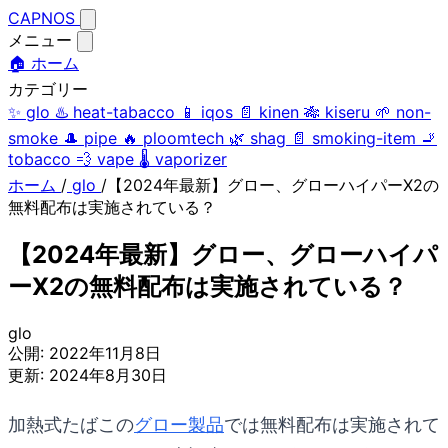
CAPNOS
メニュー
🏠 ホーム
カテゴリー
✨
glo
♨️
heat-tabacco
📱
iqos
📄
kinen
🎋
kiseru
🌱
non-
smoke
🎩
pipe
🔥
ploomtech
🌿
shag
📄
smoking-item
🚬
tobacco
💨
vape
🌡️
vaporizer
ホーム
/
glo
/
【2024年最新】グロー、グローハイパーX2の
無料配布は実施されている？
【2024年最新】グロー、グローハイパ
ーX2の無料配布は実施されている？
glo
公開:
2022年11月8日
更新:
2024年8月30日
加熱式たばこの
グロー製品
では無料配布は実施されて