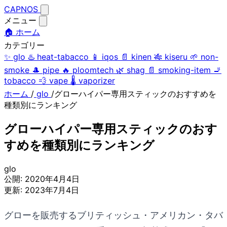
CAPNOS
メニュー
🏠 ホーム
カテゴリー
✨
glo
♨️
heat-tabacco
📱
iqos
📄
kinen
🎋
kiseru
🌱
non-
smoke
🎩
pipe
🔥
ploomtech
🌿
shag
📄
smoking-item
🚬
tobacco
💨
vape
🌡️
vaporizer
ホーム
/
glo
/
グローハイパー専用スティックのおすすめを
種類別にランキング
グローハイパー専用スティックのおす
すめを種類別にランキング
glo
公開:
2020年4月4日
更新:
2023年7月4日
グローを販売するブリティッシュ・アメリカン・タバ