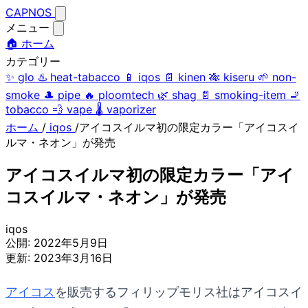
CAPNOS
メニュー
🏠 ホーム
カテゴリー
✨
glo
♨️
heat-tabacco
📱
iqos
📄
kinen
🎋
kiseru
🌱
non-
smoke
🎩
pipe
🔥
ploomtech
🌿
shag
📄
smoking-item
🚬
tobacco
💨
vape
🌡️
vaporizer
ホーム
/
iqos
/
アイコスイルマ初の限定カラー「アイコスイ
ルマ・ネオン」が発売
アイコスイルマ初の限定カラー「アイ
コスイルマ・ネオン」が発売
iqos
公開:
2022年5月9日
更新:
2023年3月16日
アイコス
を販売するフィリップモリス社はアイコスイ