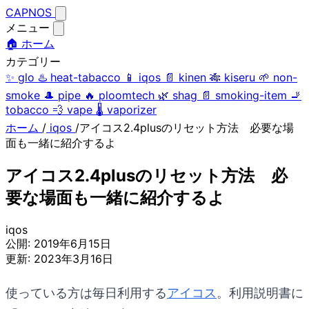
CAPNOS
メニュー
🏠 ホーム
カテゴリー
✨
glo
♨️
heat-tabacco
📱
iqos
📄
kinen
🎋
kiseru
🌱
non-
smoke
🎩
pipe
🔥
ploomtech
🌿
shag
📄
smoking-item
🚬
tobacco
💨
vape
🌡️
vaporizer
ホーム
/
iqos
/
アイコス2.4plusのリセット方法 必要な場
面も一緒に紹介するよ
アイコス2.4plusのリセット方法 必
要な場面も一緒に紹介するよ
iqos
公開:
2019年6月15日
更新:
2023年3月16日
使っている方は毎日利用する
アイコス
。利用説明書に