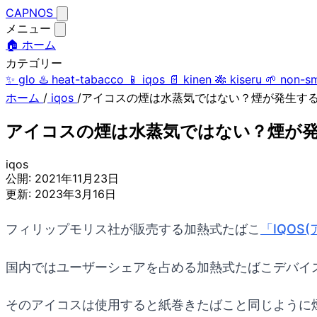
CAPNOS
メニュー
🏠 ホーム
カテゴリー
✨
glo
♨️
heat-tabacco
📱
iqos
📄
kinen
🎋
kiseru
🌱
non-s
ホーム
/
iqos
/
アイコスの煙は水蒸気ではない？煙が発生す
アイコスの煙は水蒸気ではない？煙が
iqos
公開:
2021年11月23日
更新:
2023年3月16日
フィリップモリス社が販売する加熱式たばこ
「IQOS
国内ではユーザーシェアを占める加熱式たばこデバイ
そのアイコスは使用すると紙巻きたばこと同じように