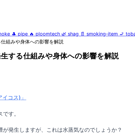
moke
🎩
pipe
🔥
ploomtech
🌿
shag
📄
smoking-item
🚬
tob
る仕組みや身体への影響を解説
発生する仕組みや身体への影響を解説
(アイコス)」
スです。
煙が発生しますが、これは水蒸気なのでしょうか？