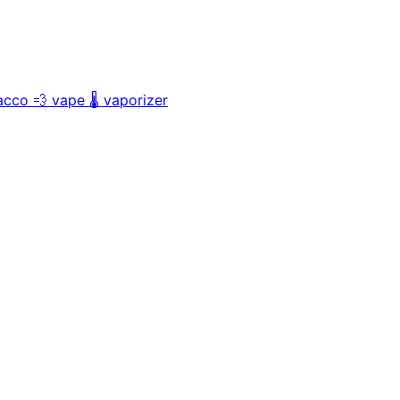
acco
💨
vape
🌡️
vaporizer