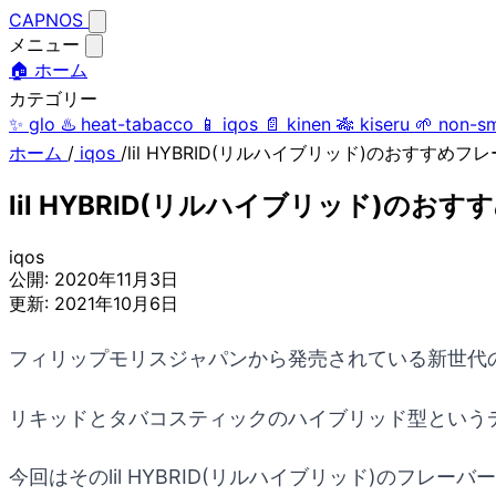
CAPNOS
メニュー
🏠 ホーム
カテゴリー
✨
glo
♨️
heat-tabacco
📱
iqos
📄
kinen
🎋
kiseru
🌱
non-s
ホーム
/
iqos
/
lil HYBRID(リルハイブリッド)のおすす
lil HYBRID(リルハイブリッド)の
iqos
公開:
2020年11月3日
更新:
2021年10月6日
フィリップモリスジャパンから発売されている新世代の加熱
リキッドとタバコスティックのハイブリッド型という
今回はそのlil HYBRID(リルハイブリッド)のフレ