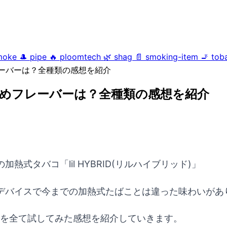
moke
🎩
pipe
🔥
ploomtech
🌿
shag
📄
smoking-item
🚬
tob
めフレーバーは？全種類の感想を紹介
おすすめフレーバーは？全種類の感想を紹介
式タバコ「lil HYBRID(リルハイブリッド)」
デバイスで今までの加熱式たばことは違った味わいがあ
ーバーを全て試してみた感想を紹介していきます。