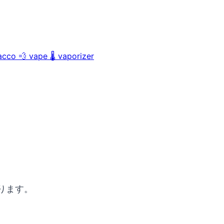
acco
💨
vape
🌡️
vaporizer
ります。