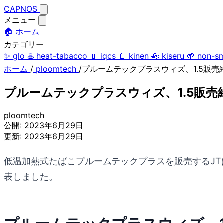
CAPNOS
メニュー
🏠 ホーム
カテゴリー
✨
glo
♨️
heat-tabacco
📱
iqos
📄
kinen
🎋
kiseru
🌱
non-s
ホーム
/
ploomtech
/
プルームテックプラスウィズ、1.5販
プルームテックプラスウィズ、1.5販
ploomtech
公開:
2023年6月29日
更新:
2023年6月29日
低温加熱式たばこプルームテックプラスを販売するJT
表しました。