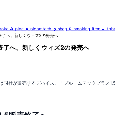
moke
🎩
pipe
🔥
ploomtech
🌿
shag
📄
smoking-item
🚬
tob
売終了へ。新しくウィズ2の発売へ
売終了へ。新しくウィズ2の発売へ
は同社が販売するデバイス、「プルームテックプラス1.