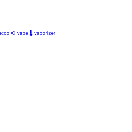
acco
💨
vape
🌡️
vaporizer