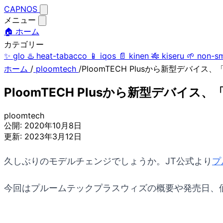
CAPNOS
メニュー
🏠 ホーム
カテゴリー
✨
glo
♨️
heat-tabacco
📱
iqos
📄
kinen
🎋
kiseru
🌱
non-s
ホーム
/
ploomtech
/
PloomTECH Plusから新型デバ
PloomTECH Plusから新型デバ
ploomtech
公開:
2020年10月8日
更新:
2023年3月12日
久しぶりのモデルチェンジでしょうか。JT公式より
プ
今回はプルームテックプラスウィズの概要や発売日、