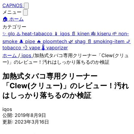
CAPNOS
メニュー
🏠 ホーム
カテゴリー
✨
glo
♨️
heat-tabacco
📱
iqos
📄
kinen
🎋
kiseru
🌱
non-
smoke
🎩
pipe
🔥
ploomtech
🌿
shag
📄
smoking-item
🚬
tobacco
💨
vape
🌡️
vaporizer
ホーム
/
iqos
/
加熱式タバコ専用クリーナー「Clew(クリュ
ー)」のレビュー！汚れはしっかり落ちるのか検証
加熱式タバコ専用クリーナー
「Clew(クリュー)」のレビュー！汚れ
はしっかり落ちるのか検証
iqos
公開:
2019年8月9日
更新:
2023年3月16日