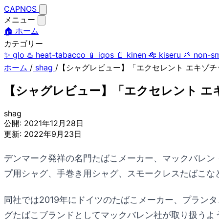
CAPNOS
メニュー
🏠 ホーム
カテゴリー
✨
glo
♨️
heat-tabacco
📱
iqos
📄
kinen
🎋
kiseru
🌱
non-s
ホーム
/
shag
/
【シャグレビュー】「エクセレント エキゾ
【シャグレビュー】「エクセレント エ
shag
公開:
2021年12月28日
更新:
2022年9月23日
デンマーク発祥の名門たばこメーカー、マックバレン
プ用シャグ、手巻き用シャグ、スモークレスたばこな
同社では2019年にドイツのたばこメーカー、プラン
グたばこブランドとしてマックバレン社が取り扱うよ