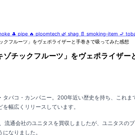
moke
🎩
pipe
🔥
ploomtech
🌿
shag
📄
smoking-item
🚬
tob
チックフルーツ」をヴェポライザーと手巻きで吸ってみた感想
キゾチックフルーツ」をヴェポライザー
・タバコ・カンパニー。200年近い歴史を持ち、これま
どを幅広くリリースしています。
タ、流通会社のユニタスを買収しましたが、ユニタスの
うになりました。