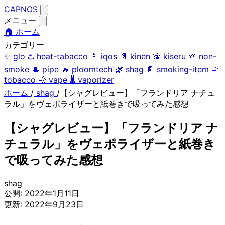
CAPNOS
メニュー
🏠 ホーム
カテゴリー
✨
glo
♨️
heat-tabacco
📱
iqos
📄
kinen
🎋
kiseru
🌱
non-
smoke
🎩
pipe
🔥
ploomtech
🌿
shag
📄
smoking-item
🚬
tobacco
💨
vape
🌡️
vaporizer
ホーム
/
shag
/
【シャグレビュー】「フランドリア ナチュ
ラル」をヴェポライザーと紙巻きで吸ってみた感想
【シャグレビュー】「フランドリア ナ
チュラル」をヴェポライザーと紙巻き
で吸ってみた感想
shag
公開:
2022年1月11日
更新:
2022年9月23日