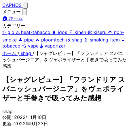
CAPNOS
メニュー
🏠 ホーム
カテゴリー
✨
glo
♨️
heat-tabacco
📱
iqos
📄
kinen
🎋
kiseru
🌱
non-
smoke
🎩
pipe
🔥
ploomtech
🌿
shag
📄
smoking-item
🚬
tobacco
💨
vape
🌡️
vaporizer
ホーム
/
shag
/
【シャグレビュー】「フランドリア スパニ
ッシュバージニア」をヴェポライザーと手巻きで吸ってみた
感想
【シャグレビュー】「フランドリア ス
パニッシュバージニア」をヴェポライ
ザーと手巻きで吸ってみた感想
shag
公開:
2022年1月10日
更新:
2022年9月23日