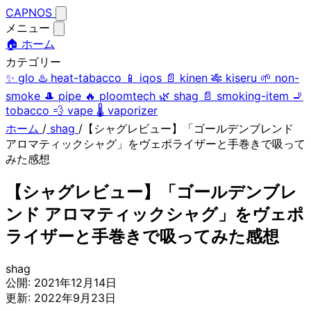
CAPNOS
メニュー
🏠 ホーム
カテゴリー
✨
glo
♨️
heat-tabacco
📱
iqos
📄
kinen
🎋
kiseru
🌱
non-
smoke
🎩
pipe
🔥
ploomtech
🌿
shag
📄
smoking-item
🚬
tobacco
💨
vape
🌡️
vaporizer
ホーム
/
shag
/
【シャグレビュー】「ゴールデンブレンド
アロマティックシャグ」をヴェポライザーと手巻きで吸って
みた感想
【シャグレビュー】「ゴールデンブレ
ンド アロマティックシャグ」をヴェポ
ライザーと手巻きで吸ってみた感想
shag
公開:
2021年12月14日
更新:
2022年9月23日