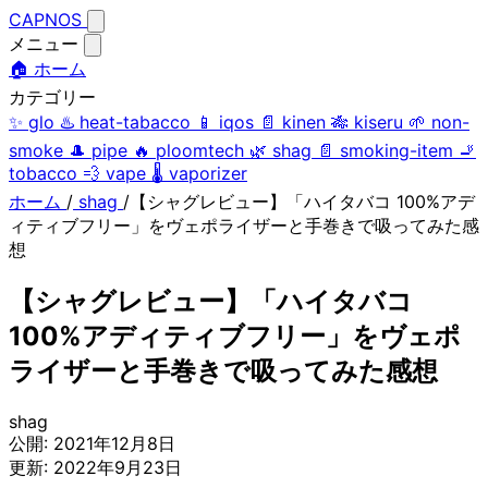
CAPNOS
メニュー
🏠 ホーム
カテゴリー
✨
glo
♨️
heat-tabacco
📱
iqos
📄
kinen
🎋
kiseru
🌱
non-
smoke
🎩
pipe
🔥
ploomtech
🌿
shag
📄
smoking-item
🚬
tobacco
💨
vape
🌡️
vaporizer
ホーム
/
shag
/
【シャグレビュー】「ハイタバコ 100%アデ
ィティブフリー」をヴェポライザーと手巻きで吸ってみた感
想
【シャグレビュー】「ハイタバコ
100%アディティブフリー」をヴェポ
ライザーと手巻きで吸ってみた感想
shag
公開:
2021年12月8日
更新:
2022年9月23日