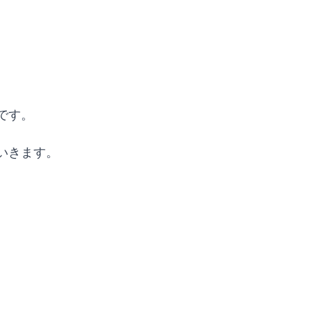
です。
いきます。