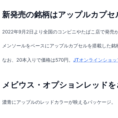
新発売の銘柄はアップルカプセ
2022年9月2日より全国のコンビニやたばこ店で発
メンソールをベースにアップルカプセルを搭載した銘
なお、20本入りで価格は570円。
JTオンラインショッ
メビウス・オプションレッドを
濃青にアップルのレッドカラーが映えるパッケージ。