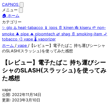
CAPNOS
メニュー
🏠 ホーム
カテゴリー
✨
glo
♨️
heat-tabacco
📱
iqos
📄
kinen
🎋
kiseru
🌱
non-
smoke
🎩
pipe
🔥
ploomtech
🌿
shag
📄
smoking-item
🚬
tobacco
💨
vape
🌡️
vaporizer
ホーム
/
vape
/
【レビュー】電子たばこ 持ち運びシーシャ
のSLASH(スラッシュ)を使ってみた感想
【レビュー】電子たばこ 持ち運びシー
シャのSLASH(スラッシュ)を使ってみ
た感想
vape
公開:
2022年11月14日
更新:
2023年3月10日