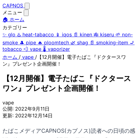
CAPNOS
メニュー
🏠 ホーム
カテゴリー
✨
glo
♨️
heat-tabacco
📱
iqos
📄
kinen
🎋
kiseru
🌱
non-
smoke
🎩
pipe
🔥
ploomtech
🌿
shag
📄
smoking-item
🚬
tobacco
💨
vape
🌡️
vaporizer
ホーム
/
vape
/
【12月開催】電子たばこ『ドクタースワ
ン』プレゼント企画開催！
【12月開催】電子たばこ『ドクタース
ワン』プレゼント企画開催！
vape
公開:
2022年9月11日
更新:
2022年12月14日
たばこメディアCAPNOS(カプノス)読者への日頃の感