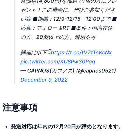
常価格14,800円)を抽選で1名の方にプレ
ゼント！この機会に、ぜひご参加くださ
い😁 ■期間：12/9-12/15 12:00まで ■
応募：フォロー＆RT ■条件：国内在住
の方、20歳以上の方、鍵垢不可
詳細は以下👇
https://t.co/tVZtTsKcNx
pic.twitter.com/KU8Pw30Pqq
— CAPNOS(カプノス) (@capnos0521)
December 9, 2022
注意事項
発送対応は年内の12月20日が締めとなります。