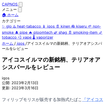
CAPNOS
メニュー
🏠 ホーム
カテゴリー
✨
glo
♨️
heat-tabacco
📱
iqos
📄
kinen
🎋
kiseru
🌱
non-
smoke
🎩
pipe
🔥
ploomtech
🌿
shag
📄
smoking-item
🚬
tobacco
💨
vape
🌡️
vaporizer
ホーム
/
iqos
/
アイコスイルマの新銘柄、テリアオアシスパ
ールをレビュー
アイコスイルマの新銘柄、テリアオア
シスパールをレビュー
iqos
公開:
2023年2月13日
更新:
2023年3月16日
フィリップモリスが販売する加熱式たばこ
『アイコス