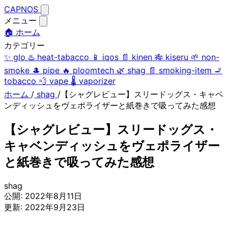
CAPNOS
メニュー
🏠 ホーム
カテゴリー
✨
glo
♨️
heat-tabacco
📱
iqos
📄
kinen
🎋
kiseru
🌱
non-
smoke
🎩
pipe
🔥
ploomtech
🌿
shag
📄
smoking-item
🚬
tobacco
💨
vape
🌡️
vaporizer
ホーム
/
shag
/
【シャグレビュー】スリードッグス・キャベ
ンディッシュをヴェポライザーと紙巻きで吸ってみた感想
【シャグレビュー】スリードッグス・
キャベンディッシュをヴェポライザー
と紙巻きで吸ってみた感想
shag
公開:
2022年8月11日
更新:
2022年9月23日