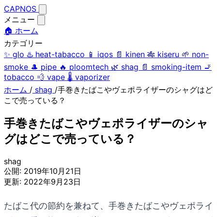
CAPNOS
メニュー
🏠 ホーム
カテゴリー
✨
glo
♨️
heat-tabacco
📱
iqos
📄
kinen
🎋
kiseru
🌱
non-
smoke
🎩
pipe
🔥
ploomtech
🌿
shag
📄
smoking-item
🚬
tobacco
💨
vape
🌡️
vaporizer
ホーム
/
shag
/
手巻きたばこやヴェポライザーのシャグはど
こで売っている？
手巻きたばこやヴェポライザーのシャ
グはどこで売っている？
shag
公開:
2019年10月21日
更新:
2022年9月23日
たばこ代の節約を兼ねて、手巻きたばこやヴェポライ