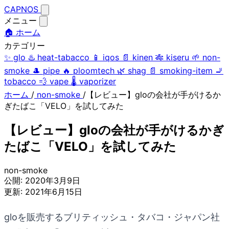
CAPNOS
メニュー
🏠 ホーム
カテゴリー
✨
glo
♨️
heat-tabacco
📱
iqos
📄
kinen
🎋
kiseru
🌱
non-
smoke
🎩
pipe
🔥
ploomtech
🌿
shag
📄
smoking-item
🚬
tobacco
💨
vape
🌡️
vaporizer
ホーム
/
non-smoke
/
【レビュー】gloの会社が手がけるか
ぎたばこ「VELO」を試してみた
【レビュー】gloの会社が手がけるかぎ
たばこ「VELO」を試してみた
non-smoke
公開:
2020年3月9日
更新:
2021年6月15日
gloを販売するブリティッシュ・タバコ・ジャパン社