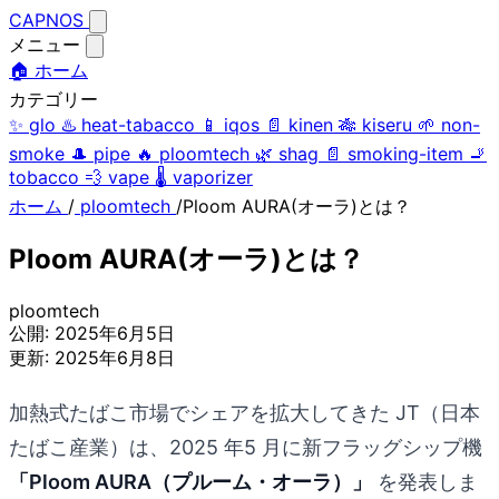
CAPNOS
メニュー
🏠 ホーム
カテゴリー
✨
glo
♨️
heat-tabacco
📱
iqos
📄
kinen
🎋
kiseru
🌱
non-
smoke
🎩
pipe
🔥
ploomtech
🌿
shag
📄
smoking-item
🚬
tobacco
💨
vape
🌡️
vaporizer
ホーム
/
ploomtech
/
Ploom AURA(オーラ)とは？
Ploom AURA(オーラ)とは？
ploomtech
公開:
2025年6月5日
更新:
2025年6月8日
加熱式たばこ市場でシェアを拡大してきた JT（日本
たばこ産業）は、2025 年5 月に新フラッグシップ機
「Ploom AURA（プルーム・オーラ）」
を発表しま