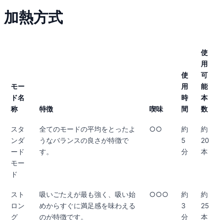
加熱方式
使
用
使
可
モー
用
能
ド名
時
本
称
特徴
喫味
間
数
スタ
全てのモードの平均をとったよ
○○
約
約
ンダ
うなバランスの良さが特徴で
5
20
ード
す。
分
本
モー
ド
スト
吸いごたえが最も強く、吸い始
○○○
約
約
ロン
めからすぐに満足感を味わえる
3
25
グ
のが特徴です。
分
本