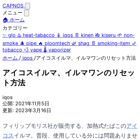
CAPNOS
メニュー
🏠 ホーム
カテゴリー
✨
glo
♨️
heat-tabacco
📱
iqos
📄
kinen
🎋
kiseru
🌱
non-
smoke
🎩
pipe
🔥
ploomtech
🌿
shag
📄
smoking-item
🚬
tobacco
💨
vape
🌡️
vaporizer
ホーム
/
iqos
/
アイコスイルマ、イルマワンのリセット方法
アイコスイルマ、イルマワンのリセッ
ト方法
iqos
公開:
2021年11月5日
更新:
2023年3月16日
フィリップモリス社が販売する、加熱式たばこの
アイ
コス
イルマ。普段、使用している分には問題ありませ