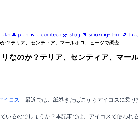
moke
🎩
pipe
🔥
ploomtech
🌿
shag
📄
smoking-item
🚬
tob
のか？テリア、センティア、マールボロ、ヒーツで調査
ミリなのか？テリア、センティア、マー
アイコス」
最近では、紙巻きたばこからアイコスに乗り
れているのでしょうか？本記事では、アイコスで使われ