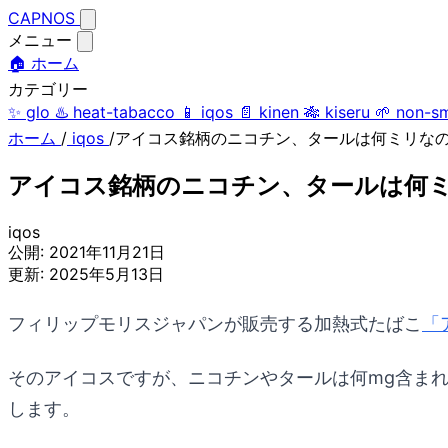
CAPNOS
メニュー
🏠 ホーム
カテゴリー
✨
glo
♨️
heat-tabacco
📱
iqos
📄
kinen
🎋
kiseru
🌱
non-s
ホーム
/
iqos
/
アイコス銘柄のニコチン、タールは何ミリな
アイコス銘柄のニコチン、タールは何
iqos
公開:
2021年11月21日
更新:
2025年5月13日
フィリップモリスジャパンが販売する加熱式たばこ
「
そのアイコスですが、ニコチンやタールは何mg含ま
します。