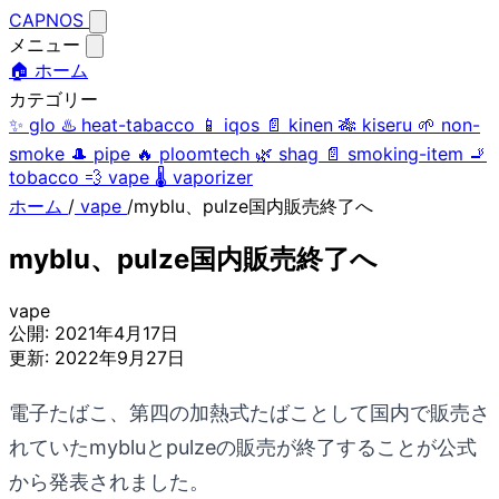
CAPNOS
メニュー
🏠 ホーム
カテゴリー
✨
glo
♨️
heat-tabacco
📱
iqos
📄
kinen
🎋
kiseru
🌱
non-
smoke
🎩
pipe
🔥
ploomtech
🌿
shag
📄
smoking-item
🚬
tobacco
💨
vape
🌡️
vaporizer
ホーム
/
vape
/
myblu、pulze国内販売終了へ
myblu、pulze国内販売終了へ
vape
公開:
2021年4月17日
更新:
2022年9月27日
電子たばこ、第四の加熱式たばことして国内で販売さ
れていたmybluとpulzeの販売が終了することが公式
から発表されました。