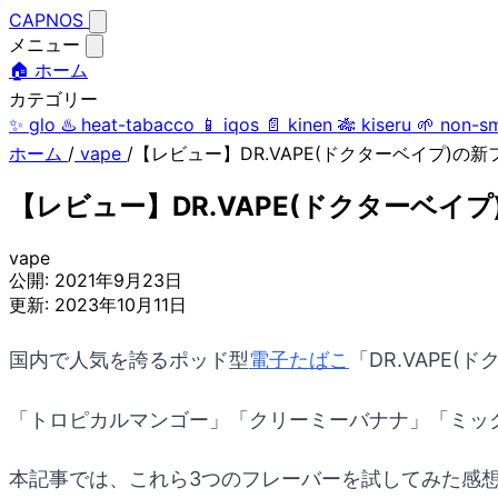
CAPNOS
メニュー
🏠 ホーム
カテゴリー
✨
glo
♨️
heat-tabacco
📱
iqos
📄
kinen
🎋
kiseru
🌱
non-s
ホーム
/
vape
/
【レビュー】DR.VAPE(ドクターベイプ)
【レビュー】DR.VAPE(ドクターベ
vape
公開:
2021年9月23日
更新:
2023年10月11日
国内で人気を誇るポッド型
電子たばこ
「DR.VAPE
「トロピカルマンゴー」「クリーミーバナナ」「ミッ
本記事では、これら3つのフレーバーを試してみた感