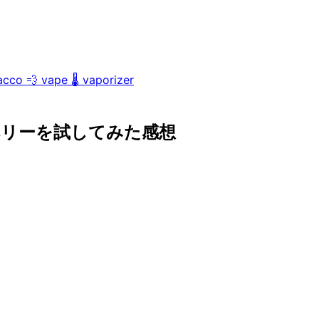
acco
💨
vape
🌡️
vaporizer
ベリーを試してみた感想
。