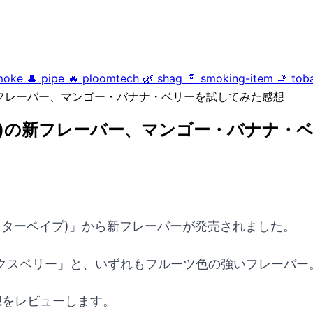
moke
🎩
pipe
🔥
ploomtech
🌿
shag
📄
smoking-item
🚬
tob
の新フレーバー、マンゴー・バナナ・ベリーを試してみた感想
イプ)の新フレーバー、マンゴー・バナナ・
(ドクターベイプ)」から新フレーバーが発売されました。
クスベリー」と、いずれもフルーツ色の強いフレーバー
想をレビューします。