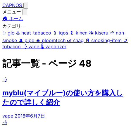
CAPNOS
メニュー
🏠 ホーム
カテゴリー
✨
glo
♨️
heat-tabacco
📱
iqos
📄
kinen
🎋
kiseru
🌱
non-
smoke
🎩
pipe
🔥
ploomtech
🌿
shag
📄
smoking-item
🚬
tobacco
💨
vape
🌡️
vaporizer
記事一覧 - ページ 48
💨
myblu(マイブルー)の使い方を購入し
たので詳しく紹介
vape
2018年6月7日
💨