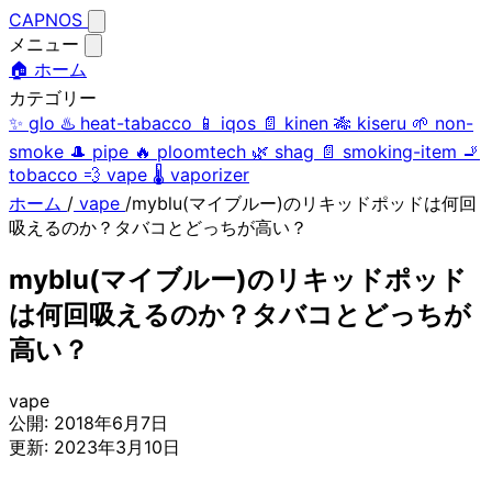
CAPNOS
メニュー
🏠 ホーム
カテゴリー
✨
glo
♨️
heat-tabacco
📱
iqos
📄
kinen
🎋
kiseru
🌱
non-
smoke
🎩
pipe
🔥
ploomtech
🌿
shag
📄
smoking-item
🚬
tobacco
💨
vape
🌡️
vaporizer
ホーム
/
vape
/
myblu(マイブルー)のリキッドポッドは何回
吸えるのか？タバコとどっちが高い？
myblu(マイブルー)のリキッドポッド
は何回吸えるのか？タバコとどっちが
高い？
vape
公開:
2018年6月7日
更新:
2023年3月10日