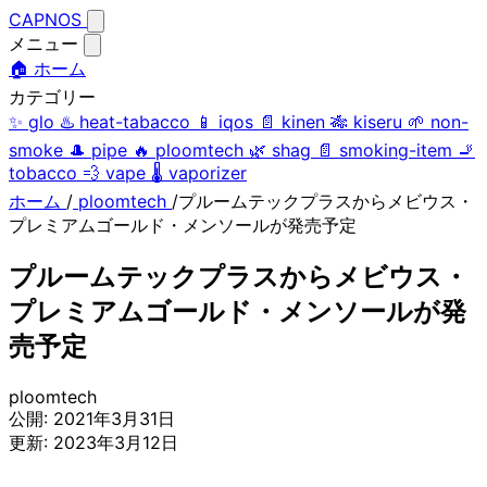
CAPNOS
メニュー
🏠 ホーム
カテゴリー
✨
glo
♨️
heat-tabacco
📱
iqos
📄
kinen
🎋
kiseru
🌱
non-
smoke
🎩
pipe
🔥
ploomtech
🌿
shag
📄
smoking-item
🚬
tobacco
💨
vape
🌡️
vaporizer
ホーム
/
ploomtech
/
プルームテックプラスからメビウス・
プレミアムゴールド・メンソールが発売予定
プルームテックプラスからメビウス・
プレミアムゴールド・メンソールが発
売予定
ploomtech
公開:
2021年3月31日
更新:
2023年3月12日