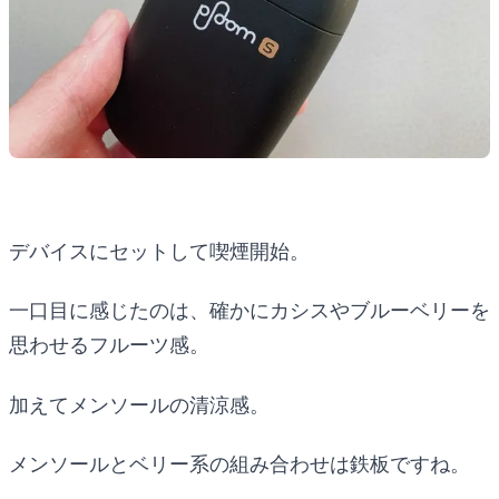
デバイスにセットして喫煙開始。
一口目に感じたのは、確かにカシスやブルーベリーを
思わせるフルーツ感。
加えてメンソールの清涼感。
メンソールとベリー系の組み合わせは鉄板ですね。