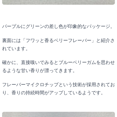
パープルにグリーンの差し色が印象的なパッケージ。
裏面には「フワッと香るベリーフレーバー」と紹介さ
れています。
確かに、直接嗅いでみるとブルーベリーガムを思わせ
るような甘い香りが漂ってきます。
フレーバーマイクロチップという技術が採用されてお
り、香りの持続時間がアップしているようです。