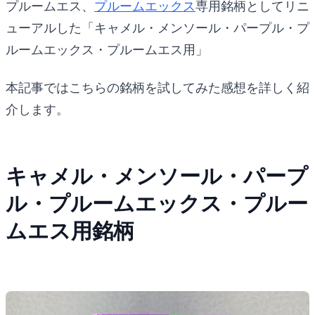
プルームエス、
プルームエックス
専用銘柄としてリニ
ューアルした「キャメル・メンソール・パープル・プ
ルームエックス・プルームエス用」
本記事ではこちらの銘柄を試してみた感想を詳しく紹
介します。
キャメル・メンソール・パープ
ル・プルームエックス・プルー
ムエス用銘柄