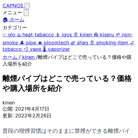
CAPNOS
メニュー
🏠 ホーム
カテゴリー
✨
glo
♨️
heat-tabacco
📱
iqos
📄
kinen
🎋
kiseru
🌱
non-
smoke
🎩
pipe
🔥
ploomtech
🌿
shag
📄
smoking-item
🚬
tobacco
💨
vape
🌡️
vaporizer
ホーム
/
kinen
/
離煙パイプはどこで売っている？価格や購
入場所を紹介
離煙パイプはどこで売っている？価格
や購入場所を紹介
kinen
公開:
2021年4月17日
更新:
2022年2月26日
普段の喫煙習慣はそのままに禁煙ができる離煙パイ