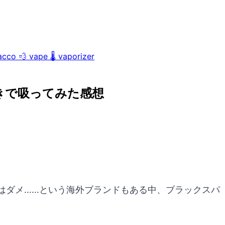
acco
💨
vape
🌡️
vaporizer
きで吸ってみた感想
はダメ……という海外ブランドもある中、ブラックスパ
。