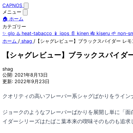
CAPNOS
メニュー
🏠 ホーム
カテゴリー
✨
glo
♨️
heat-tabacco
📱
iqos
📄
kinen
🎋
kiseru
🌱
non-s
ホーム
/
shag
/
【シャグレビュー】ブラックスパイダー レ
【シャグレビュー】ブラックスパイダー
shag
公開:
2021年8月13日
更新:
2022年9月23日
クオリティの高いフレーバー系シャグばかりをライン
ジョークのようなフレーバーばかりを展開し単に「面
イダーシリーズはたばこ葉本来の喫味そのものも追求