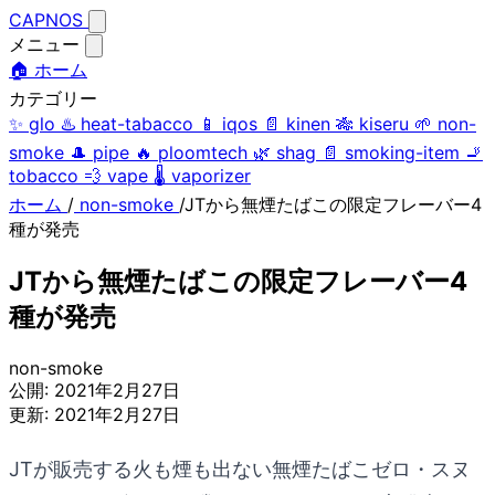
CAPNOS
メニュー
🏠 ホーム
カテゴリー
✨
glo
♨️
heat-tabacco
📱
iqos
📄
kinen
🎋
kiseru
🌱
non-
smoke
🎩
pipe
🔥
ploomtech
🌿
shag
📄
smoking-item
🚬
tobacco
💨
vape
🌡️
vaporizer
ホーム
/
non-smoke
/
JTから無煙たばこの限定フレーバー4
種が発売
JTから無煙たばこの限定フレーバー4
種が発売
non-smoke
公開:
2021年2月27日
更新:
2021年2月27日
JTが販売する火も煙も出ない無煙たばこゼロ・スヌ