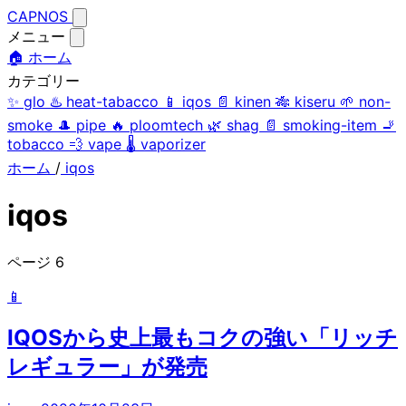
CAPNOS
メニュー
🏠 ホーム
カテゴリー
✨
glo
♨️
heat-tabacco
📱
iqos
📄
kinen
🎋
kiseru
🌱
non-
smoke
🎩
pipe
🔥
ploomtech
🌿
shag
📄
smoking-item
🚬
tobacco
💨
vape
🌡️
vaporizer
ホーム
/
iqos
iqos
ページ 6
📱
IQOSから史上最もコクの強い「リッチ
レギュラー」が発売