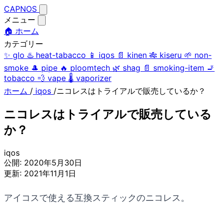
CAPNOS
メニュー
🏠 ホーム
カテゴリー
✨
glo
♨️
heat-tabacco
📱
iqos
📄
kinen
🎋
kiseru
🌱
non-
smoke
🎩
pipe
🔥
ploomtech
🌿
shag
📄
smoking-item
🚬
tobacco
💨
vape
🌡️
vaporizer
ホーム
/
iqos
/
ニコレスはトライアルで販売しているか？
ニコレスはトライアルで販売している
か？
iqos
公開:
2020年5月30日
更新:
2021年11月1日
アイコスで使える互換スティックのニコレス。