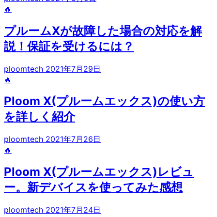
🔥
プルームXが故障した場合の対応を解
説！保証を受けるには？
ploomtech
2021年7月29日
🔥
Ploom X(プルームエックス)の使い方
を詳しく紹介
ploomtech
2021年7月26日
🔥
Ploom X(プルームエックス)レビュ
ー。新デバイスを使ってみた感想
ploomtech
2021年7月24日