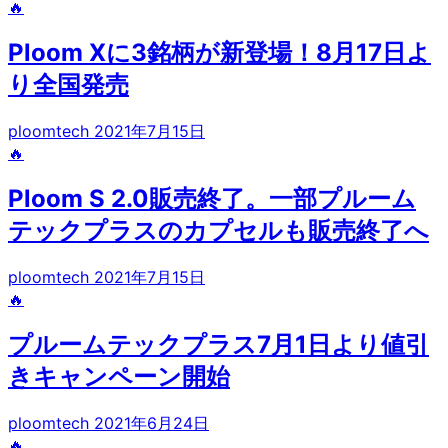
🔥
Ploom Xに3銘柄が新登場！8月17日よ
り全国発売
ploomtech
2021年7月15日
🔥
Ploom S 2.0販売終了。一部プルーム
テックプラスのカプセルも販売終了へ
ploomtech
2021年7月15日
🔥
プルームテックプラス7月1日より値引
きキャンペーン開始
ploomtech
2021年6月24日
🔥