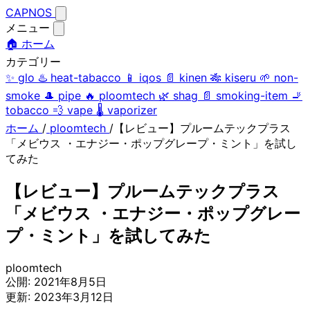
CAPNOS
メニュー
🏠 ホーム
カテゴリー
✨
glo
♨️
heat-tabacco
📱
iqos
📄
kinen
🎋
kiseru
🌱
non-
smoke
🎩
pipe
🔥
ploomtech
🌿
shag
📄
smoking-item
🚬
tobacco
💨
vape
🌡️
vaporizer
ホーム
/
ploomtech
/
【レビュー】プルームテックプラス
「メビウス ・エナジー・ポップグレープ・ミント」を試し
てみた
【レビュー】プルームテックプラス
「メビウス ・エナジー・ポップグレー
プ・ミント」を試してみた
ploomtech
公開:
2021年8月5日
更新:
2023年3月12日