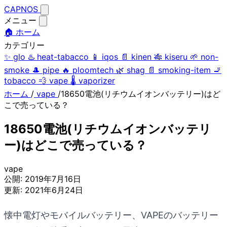
CAPNOS
メニュー
🏠 ホーム
カテゴリー
✨
glo
♨️
heat-tabacco
📱
iqos
📄
kinen
🎋
kiseru
🌱
non-
smoke
🎩
pipe
🔥
ploomtech
🌿
shag
📄
smoking-item
🚬
tobacco
💨
vape
🌡️
vaporizer
ホーム
/
vape
/
18650電池(リチウムイオンバッテリー)はど
こで売っている？
18650電池(リチウムイオンバッテリ
ー)はどこで売っている？
vape
公開:
2019年7月16日
更新:
2021年6月24日
懐中電灯やモバイルバッテリー、VAPEのバッテリー